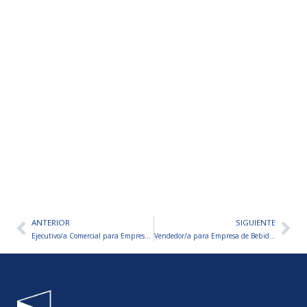
ANTERIOR
SIGUIENTE
Ant
Sig
Ejecutivo/a Comercial para Empresa Nacional
Vendedor/a para Empresa de Bebidas Energizantes