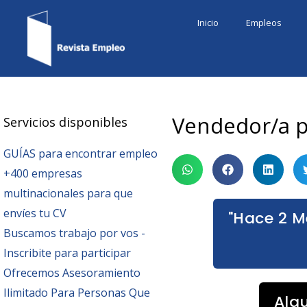
Ir
Inicio
Empleos
al
contenido
Vendedor/a p
Servicios disponibles
GUÍAS para encontrar empleo
+400 empresas
multinacionales para que
envíes tu CV
"Hace 2 M
Buscamos trabajo por vos -
Inscribite para participar
Ofrecemos Asesoramiento
Ilimitado Para Personas Que
Alg