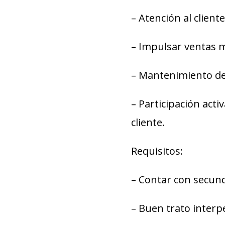
– Atención al clien
– Impulsar ventas m
– Mantenimiento del
– Participación acti
cliente.
Requisitos:
– Contar con secun
– Buen trato interp