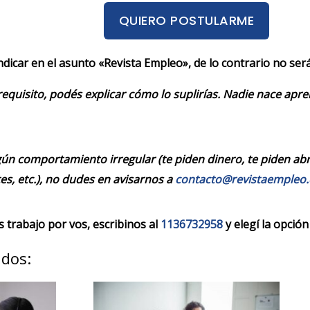
QUIERO POSTULARME
indicar en el asunto «Revista Empleo», de lo contrario no se
requisito, podés explicar cómo lo suplirías. Nadie nace apr
ún comportamiento irregular (te piden dinero, te piden abrir
es, etc.), no dudes en avisarnos a
contacto@revistaempleo
trabajo por vos, escribinos al
1136732958
y elegí la opción
ados: