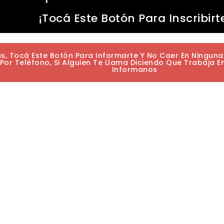
¡Tocá Este Botón Para Inscribirt
as, Tocá Este Botón Para Informarte Y No Caer En Ningun
or Teléfono, Si Alguien Te Llama Diciendo Que Trabaja E
Informanos