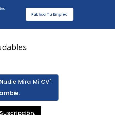
edes
Publicá Tu Empleo
udables
Nadie Mira Mi CV".
Cambie.
Suscripción.