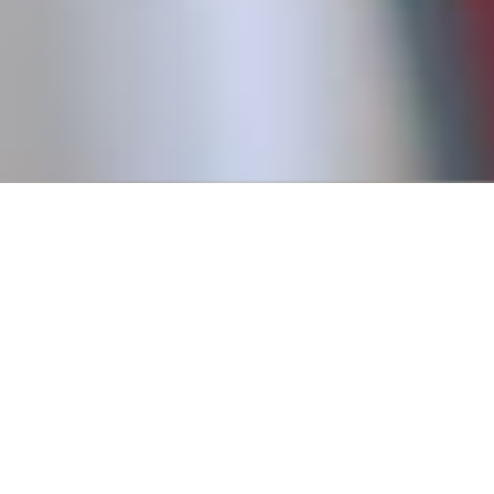
Conseguí tu primer empl
Creemos que todos tienen derecho a trabajar, y para eso es
fundamental pasar por un primer empleo que nos permita
a tener experiencia.
Por eso, en 2016, fundamos Revista Empleo con la misión d
publicar ofertas de trabajo que no requieren experiencia pr