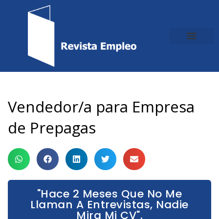
Ir
al
contenido
Vendedor/a para Empresa
de Prepagas
"Hace 2 Meses Que No Me
Llaman A Entrevistas, Nadie
Mira Mi CV".