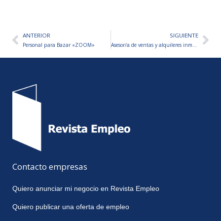
ANTERIOR
SIGUIENTE
Ant
Sig
Personal para Bazar «ZOOM»
Asesor/a de ventas y alquileres inmobiliarios-Tierra Del Fuego
Contacto empresas
Quiero anunciar mi negocio en Revista Empleo
Quiero publicar una oferta de empleo