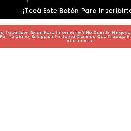
¡Tocá Este Botón Para Inscribirt
as, Tocá Este Botón Para Informarte Y No Caer En Ningun
or Teléfono, Si Alguien Te Llama Diciendo Que Trabaja E
Informanos