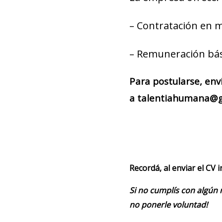
– Contratación en 
– Remuneración bás
Para postularse, env
a talentiahumana@gm
Recordá, al enviar el CV 
Si no cumplís con algún 
no ponerle voluntad!