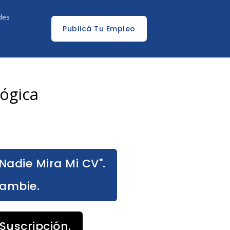
edes
Publicá Tu Empleo
ógica
Nadie Mira Mi CV".
Cambie.
Suscripción.