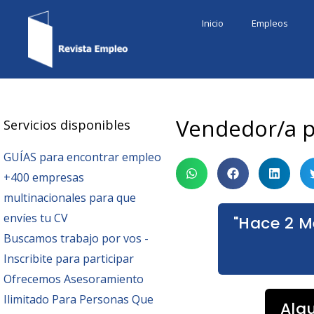
Ir
Inicio
Empleos
al
contenido
Vendedor/a p
Servicios disponibles
GUÍAS para encontrar empleo
+400 empresas
multinacionales para que
envíes tu CV
"Hace 2 M
Buscamos trabajo por vos -
Inscribite para participar
Ofrecemos Asesoramiento
Ilimitado Para Personas Que
Alg