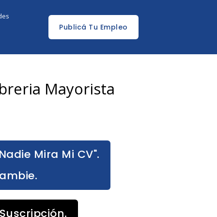
edes
Publicá Tu Empleo
breria Mayorista
Nadie Mira Mi CV".
Cambie.
Suscripción.