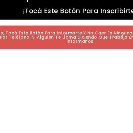
¡Tocá Este Botón Para Inscribirt
as, Tocá Este Botón Para Informarte Y No Caer En Ningun
or Teléfono, Si Alguien Te Llama Diciendo Que Trabaja E
Informanos