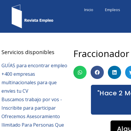
Ir
Inicio
Empleos
al
contenido
Fraccionador
Servicios disponibles
GUÍAS para encontrar empleo
+400 empresas
multinacionales para que
envíes tu CV
"Hace 2 M
Buscamos trabajo por vos -
Inscribite para participar
Ofrecemos Asesoramiento
Ilimitado Para Personas Que
Alg