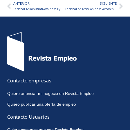
ANTERIOR
SIGUIENTE
Ant
Sig
Personal Administrativo/a para Pyme Metalúrgica
Personal de Atención para Almacén de Fiambres
Contacto empresas
Quiero anunciar mi negocio en Revista Empleo
Quiero publicar una oferta de empleo
Contacto Usuarios
Quiero comunicarme con Revista Empleo