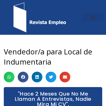
Ir
al
contenido
Vendedor/a para Local de
Indumentaria
"Hace 2 Meses Que No Me
Llaman A Entrevistas, Nadie
Mira Mi CV".