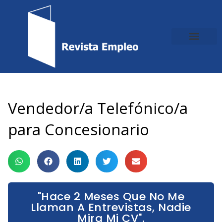
Ir
al
contenido
Vendedor/a Telefónico/a
para Concesionario
"Hace 2 Meses Que No Me
Llaman A Entrevistas, Nadie
Mira Mi CV".