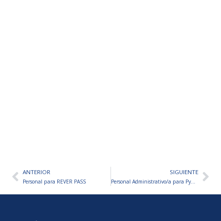
ANTERIOR
SIGUIENTE
Ant
Sig
Personal para REVER PASS
Personal Administrativo/a para Pyme Metalúrgica