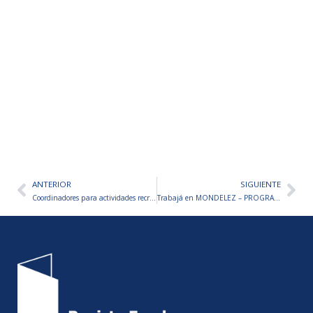
ANTERIOR
SIGUIENTE
Ant
Sig
Coordinadores para actividades recreativas infantiles-Tierra Del Fuego
Trabajá en MONDELEZ – PROGRAMA DE PASANTÍAS 2026