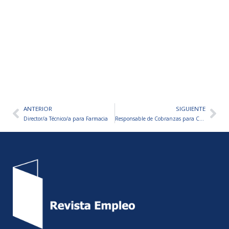
ANTERIOR
SIGUIENTE
Ant
Sig
Director/a Técnico/a para Farmacia
Responsable de Cobranzas para Concesionario de Camiones