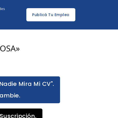
edes
Publicá Tu Empleo
BOSA»
Nadie Mira Mi CV".
Cambie.
Suscripción.