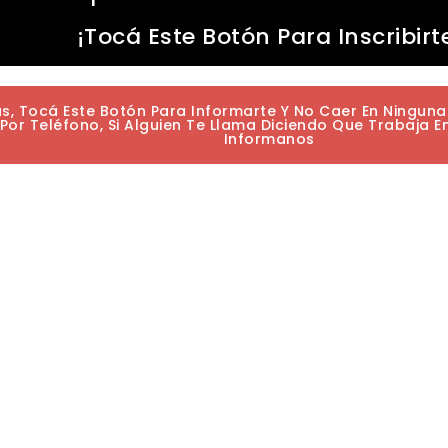
¡Tocá Este Botón Para Inscribirt
as, Tocá Este Botón Para Informarte Y No Caer En Ningun
or Teléfono, Si Alguien Te Llama Diciendo Que Trabaja E
Informanos