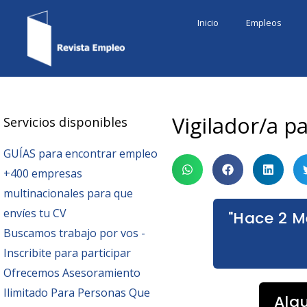
Ir
Inicio
Empleos
al
contenido
Vigilador/a 
Servicios disponibles
GUÍAS para encontrar empleo
+400 empresas
multinacionales para que
envíes tu CV
"Hace 2 M
Buscamos trabajo por vos -
Inscribite para participar
Ofrecemos Asesoramiento
Ilimitado Para Personas Que
Alg