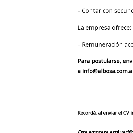
– Contar con secun
La empresa ofrece:
– Remuneración aco
Para postularse, env
a info@albosa.com.ar
Recordá, al enviar el CV 
Esta empresa está verifi