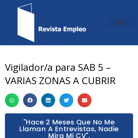
Ir
al
contenido
Vigilador/a para SAB 5 –
VARIAS ZONAS A CUBRIR
"Hace 2 Meses Que No Me
Llaman A Entrevistas, Nadie
Mira Mi CV".