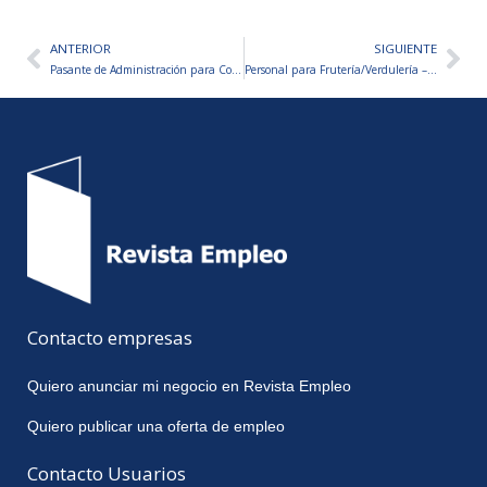
ANTERIOR
SIGUIENTE
Ant
Sig
Pasante de Administración para Concesionario de Ómnibuses
Personal para Frutería/Verdulería – VARIOS PUESTOS A CUBRIR
Contacto empresas
Quiero anunciar mi negocio en Revista Empleo
Quiero publicar una oferta de empleo
Contacto Usuarios