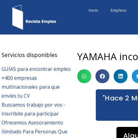
Ir
Inicio
Empleos
al
contenido
YAMAHA incor
Servicios disponibles
GUÍAS para encontrar empleo
+400 empresas
multinacionales para que
envíes tu CV
"Hace 2 M
Buscamos trabajo por vos -
Inscribite para participar
Ofrecemos Asesoramiento
Ilimitado Para Personas Que
Alg