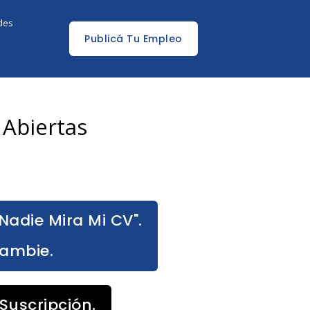
edes
Publicá Tu Empleo
 Abiertas
Nadie Mira Mi CV".
Cambie.
Suscripción.