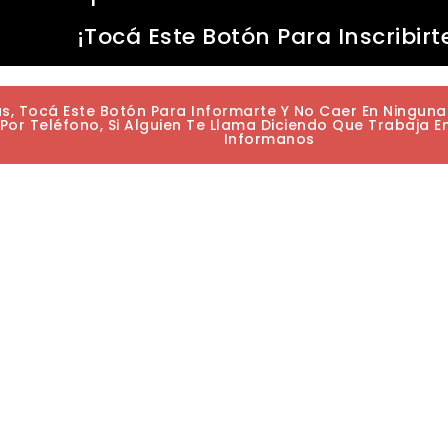
¡Tocá Este Botón Para Inscribirt
as, Tocá Este Botón Para Informarte Y No Caer En Ningun
or Teléfono, Si Alguien Te Llama Diciendo Que Trabaja E
Informanos