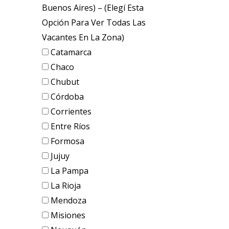
Buenos Aires) – (elegí Esta
Opción Para Ver Todas Las
Vacantes En La Zona)
Catamarca
Chaco
Chubut
Córdoba
Corrientes
Entre Ríos
Formosa
Jujuy
La Pampa
La Rioja
Mendoza
Misiones