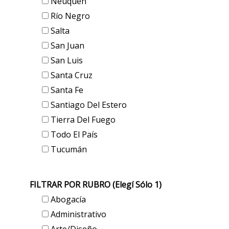
Neuquén
Río Negro
Salta
San Juan
San Luis
Santa Cruz
Santa Fe
Santiago Del Estero
Tierra Del Fuego
Todo El País
Tucumán
FILTRAR POR RUBRO (elegí Sólo 1)
Abogacía
Administrativo