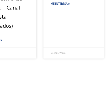
ME INTERESA »
a – Canal
sta
cados)
 »
26/03/2026