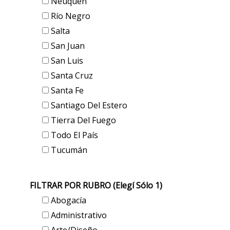
Neuquén
Río Negro
Salta
San Juan
San Luis
Santa Cruz
Santa Fe
Santiago Del Estero
Tierra Del Fuego
Todo El País
Tucumán
FILTRAR POR RUBRO (elegí Sólo 1)
Abogacía
Administrativo