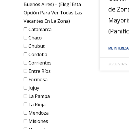
Buenos Aires) – (elegí Esta
de Zon
Opción Para Ver Todas Las
Mayori
Vacantes En La Zona)
Catamarca
(Panifi
Chaco
Chubut
ME INTERESA
Córdoba
Corrientes
26/03/2026
Entre Ríos
Formosa
Jujuy
La Pampa
La Rioja
Mendoza
Misiones