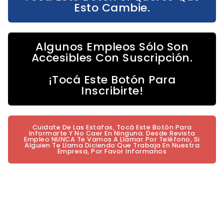
Esto Cambie.
Algunos Empleos Sólo Son
Accesibles Con Suscripción.
¡Tocá Este Botón Para
Inscribirte!
Cuidate De Las Estafas, Tocá Este Botón Para
Informarte Y No Caer En Ninguna. Desde Revista
Empleo NUNCA Te Vamos A Llamar Por Teléfono, Si
Alguien Te Llama Diciendo Que Trabaja En Nuestra
Empresa, Por Favor Informanos