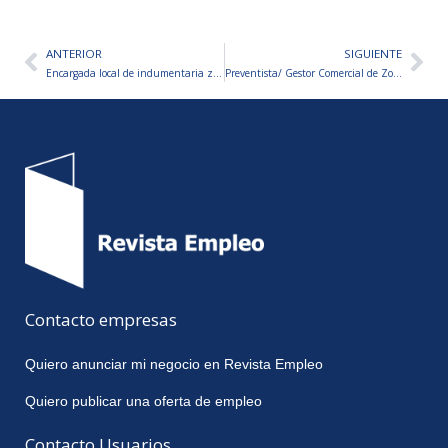
ANTERIOR
SIGUIENTE
Ant
Sig
Encargada local de indumentaria zona CABA
Preventista/ Gestor Comercial de Zona – Canal Mayorista (Panificados)
Contacto empresas
Quiero anunciar mi negocio en Revista Empleo
Quiero publicar una oferta de empleo
Contacto Usuarios