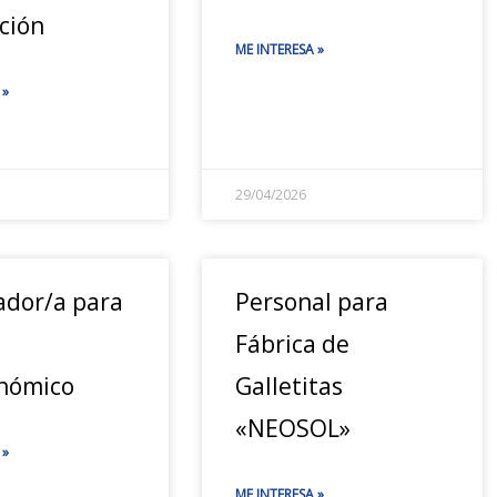
ción
ME INTERESA »
 »
29/04/2026
dor/a para
Personal para
Fábrica de
nómico
Galletitas
«NEOSOL»
 »
ME INTERESA »