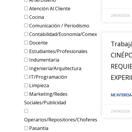
Arte/Diseño
Atención Al Cliente
29/04/2026
Cocina
Comunicación / Periodismo
Contabilidad/Economía/Comex
Docente
Trabaj
Estudiantes/Profesionales
CINÉPO
Indumentaria
REQUI
Ingeniería/Arquitectura
EXPERI
IT/Programación
Limpieza
Marketing/Redes
ME INTERESA
Sociales/Publicidad
29/04/2026
Operarios/Repositores/Choferes
Pasantía