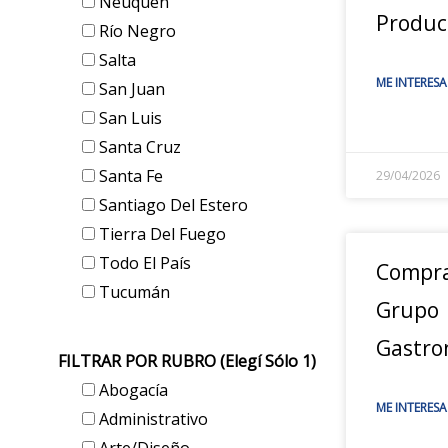
Neuquén
Produc
Río Negro
Salta
ME INTERESA
San Juan
San Luis
Santa Cruz
Santa Fe
29/04/2026
Santiago Del Estero
Tierra Del Fuego
Todo El País
Compra
Tucumán
Grupo
Gastro
FILTRAR POR RUBRO (elegí Sólo 1)
Abogacía
ME INTERESA
Administrativo