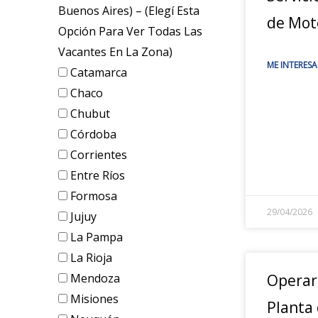
Buenos Aires) – (elegí Esta
de Mot
Opción Para Ver Todas Las
Vacantes En La Zona)
ME INTERESA
Catamarca
Chaco
Chubut
Córdoba
Corrientes
Entre Ríos
Formosa
29/04/2026
Jujuy
La Pampa
La Rioja
Mendoza
Operar
Misiones
Planta