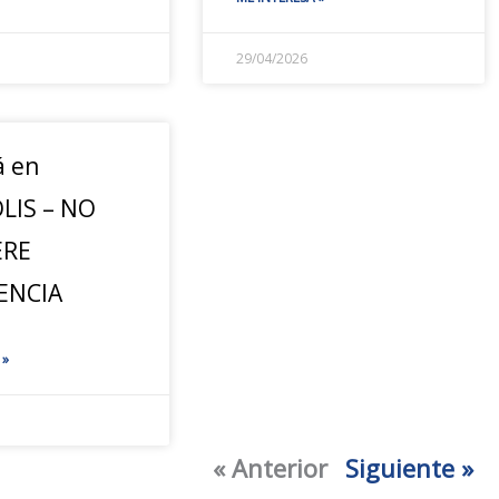
29/04/2026
á en
LIS – NO
ERE
ENCIA
 »
« Anterior
Siguiente »