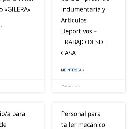
o «GILERA»
Indumentaria y
Artículos
 »
Deportivos –
TRABAJO DESDE
CASA
ME INTERESA »
29/04/2026
io/a para
Personal para
 de
taller mecánico