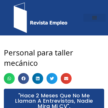
Ir
al
contenido
Personal para taller
mecánico
"Hace 2 Meses Que No Me
Llaman A Entrevistas, Nadie
Mira Mi CV".