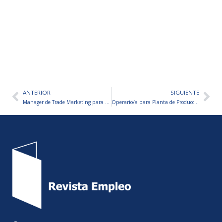
ANTERIOR
SIGUIENTE
Ant
Sig
Manager de Trade Marketing para Empresa Alimenticia
Operario/a para Planta de Producción