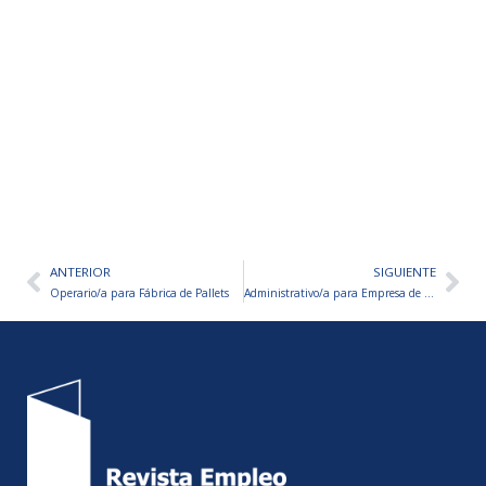
ANTERIOR
SIGUIENTE
Ant
Sig
Operario/a para Fábrica de Pallets
Administrativo/a para Empresa de Productos de Cotillón