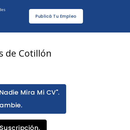
edes
Publicá Tu Empleo
 de Cotillón
Nadie Mira Mi CV".
Cambie.
Suscripción.