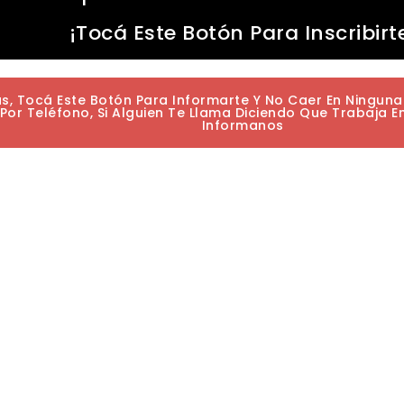
¡Tocá Este Botón Para Inscribirt
as, Tocá Este Botón Para Informarte Y No Caer En Ningun
or Teléfono, Si Alguien Te Llama Diciendo Que Trabaja E
Informanos