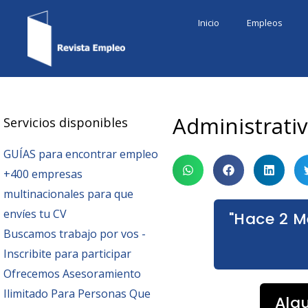
Ir
Inicio
Empleos
al
contenido
Administrati
Servicios disponibles
GUÍAS para encontrar empleo
+400 empresas
multinacionales para que
envíes tu CV
"Hace 2 M
Buscamos trabajo por vos -
Inscribite para participar
Ofrecemos Asesoramiento
Ilimitado Para Personas Que
Alg