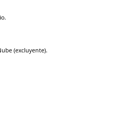
io.
Nube (excluyente).