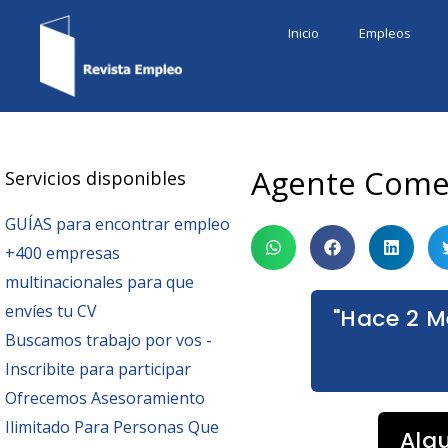
Ir
Inicio
Empleos
al
contenido
Agente Comer
Servicios disponibles
GUÍAS para encontrar empleo
+400 empresas
multinacionales para que
envíes tu CV
"Hace 2 M
Buscamos trabajo por vos -
Inscribite para participar
Ofrecemos Asesoramiento
Ilimitado Para Personas Que
Alg