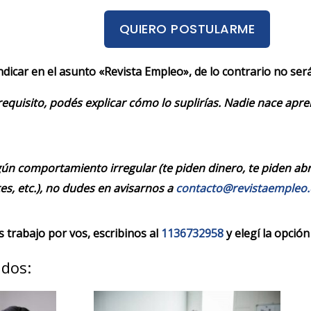
QUIERO POSTULARME
indicar en el asunto «Revista Empleo», de lo contrario no se
requisito, podés explicar cómo lo suplirías. Nadie nace apr
ún comportamiento irregular (te piden dinero, te piden abrir
es, etc.), no dudes en avisarnos a
contacto@revistaempleo
trabajo por vos, escribinos al
1136732958
y elegí la opción
ados: