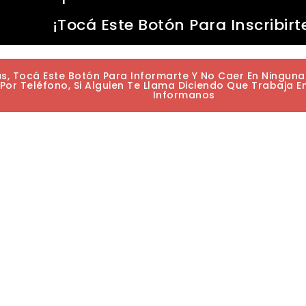
¡Tocá Este Botón Para Inscribirt
as, Tocá Este Botón Para Informarte Y No Caer En Ningun
or Teléfono, Si Alguien Te Llama Diciendo Que Trabaja E
Informanos