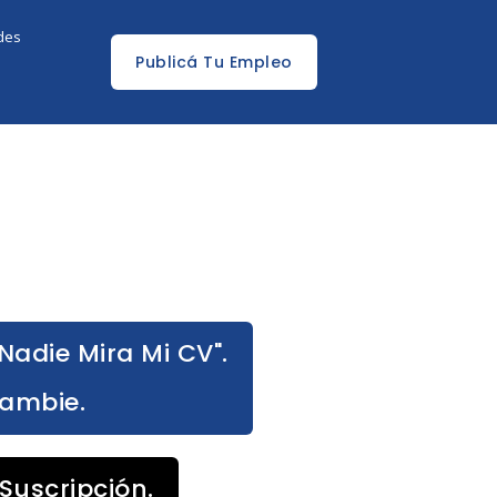
edes
Publicá Tu Empleo
Nadie Mira Mi CV".
Cambie.
Suscripción.