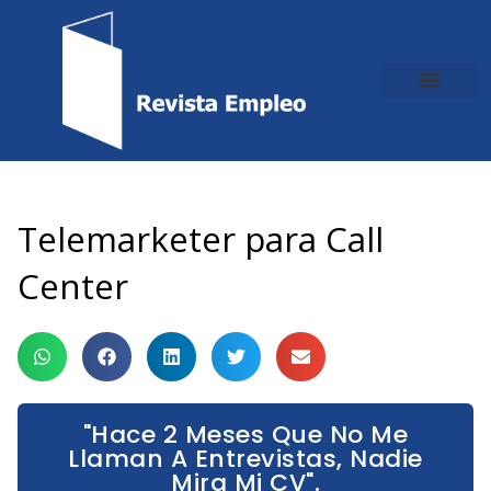
Ir
al
contenido
Telemarketer para Call
Center
"Hace 2 Meses Que No Me
Llaman A Entrevistas, Nadie
Mira Mi CV".