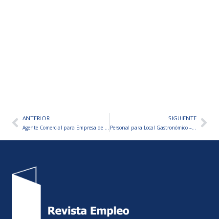
ANTERIOR
SIGUIENTE
Ant
Sig
Agente Comercial para Empresa de Turismo
Personal para Local Gastronómico – VARIOS PUESTOS A CUBRIR