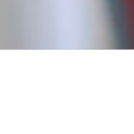
Conseguí tu primer empl
Creemos que todos tienen derecho a trabajar, y para eso es
fundamental pasar por un primer empleo que nos permita
a tener experiencia.
Por eso, en 2016, fundamos Revista Empleo con la misión d
publicar ofertas de trabajo que no requieren experiencia pr