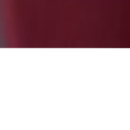
eo
 empezar
Partne
e sólo
evia.