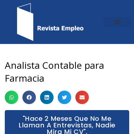
Ir
al
contenido
Analista Contable para
Farmacia
"Hace 2 Meses Que No Me
Llaman A Entrevistas, Nadie
Mira Mi CV".