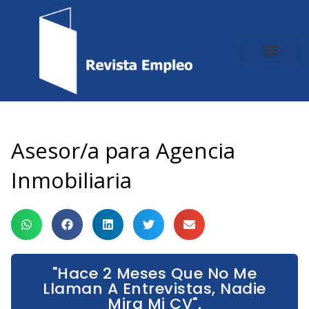
Ir
al
contenido
Asesor/a para Agencia
Inmobiliaria
"Hace 2 Meses Que No Me
Llaman A Entrevistas, Nadie
Mira Mi CV".