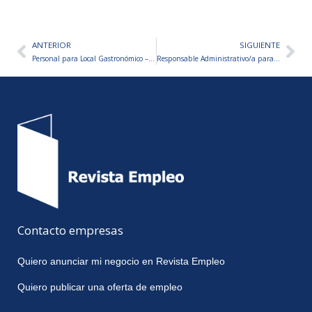
ANTERIOR
SIGUIENTE
Ant
Sig
Personal para Local Gastronómico – VARIOS PUESTOS A CUBRIR
Responsable Administrativo/a para Empresa de Operaciones Inmobiliarias
Contacto empresas
Quiero anunciar mi negocio en Revista Empleo
Quiero publicar una oferta de empleo