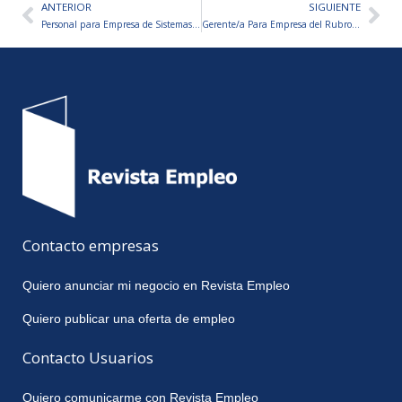
ANTERIOR
SIGUIENTE
Ant
Sig
Personal para Empresa de Sistemas de Seguridad
Gerente/a Para Empresa del Rubro Eléctrico
Contacto empresas
Quiero anunciar mi negocio en Revista Empleo
Quiero publicar una oferta de empleo
Contacto Usuarios
Quiero comunicarme con Revista Empleo