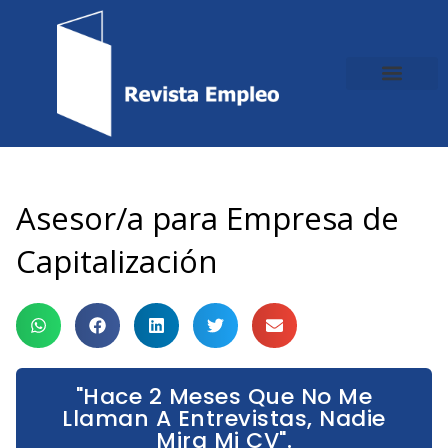
Ir
al
contenido
Asesor/a para Empresa de
Capitalización
"Hace 2 Meses Que No Me
Llaman A Entrevistas, Nadie
Mira Mi CV".