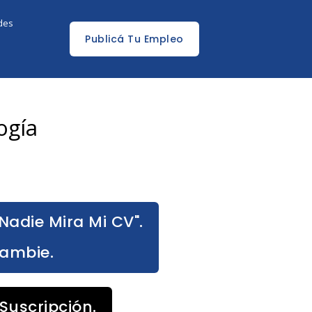
edes
Publicá Tu Empleo
ogía
Nadie Mira Mi CV".
Cambie.
Suscripción.