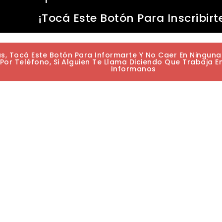
¡Tocá Este Botón Para Inscribirt
as, Tocá Este Botón Para Informarte Y No Caer En Ningun
or Teléfono, Si Alguien Te Llama Diciendo Que Trabaja E
Informanos