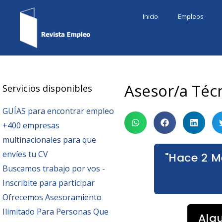
Ir
Inicio
Empleos
al
contenido
Asesor/a Téc
Servicios disponibles
GUÍAS para encontrar empleo
+400 empresas
multinacionales para que
envíes tu CV
"Hace 2 M
Buscamos trabajo por vos -
Inscribite para participar
Ofrecemos Asesoramiento
Ilimitado Para Personas Que
Alg