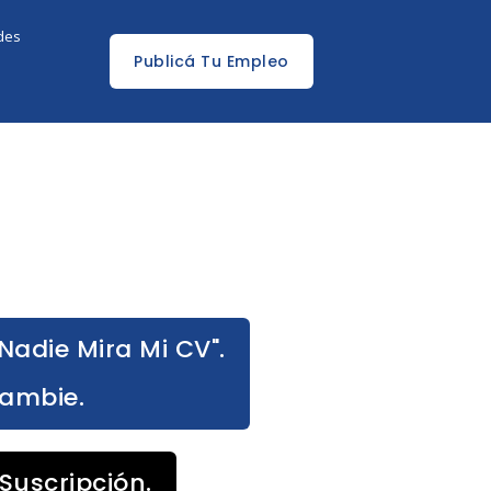
edes
Publicá Tu Empleo
Nadie Mira Mi CV".
Cambie.
Suscripción.