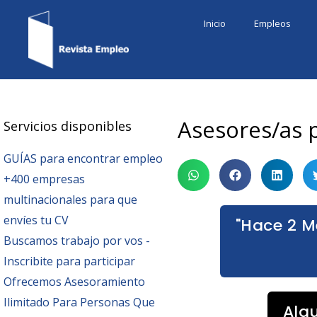
Ir
Inicio
Empleos
al
contenido
Asesores/as 
Servicios disponibles
GUÍAS para encontrar empleo
+400 empresas
multinacionales para que
envíes tu CV
"Hace 2 M
Buscamos trabajo por vos -
Inscribite para participar
Ofrecemos Asesoramiento
Ilimitado Para Personas Que
Alg