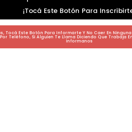
¡Tocá Este Botón Para Inscribirt
as, Tocá Este Botón Para Informarte Y No Caer En Ningun
or Teléfono, Si Alguien Te Llama Diciendo Que Trabaja E
Informanos