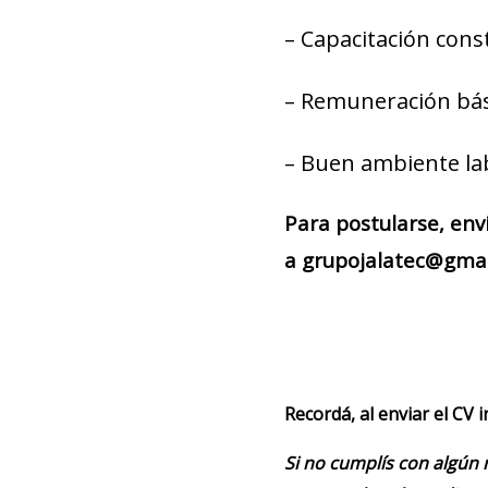
– Capacitación cons
– Remuneración bás
– Buen ambiente la
Para postularse, env
a grupojalatec@gmail
Recordá, al enviar el CV 
Si no cumplís con algún 