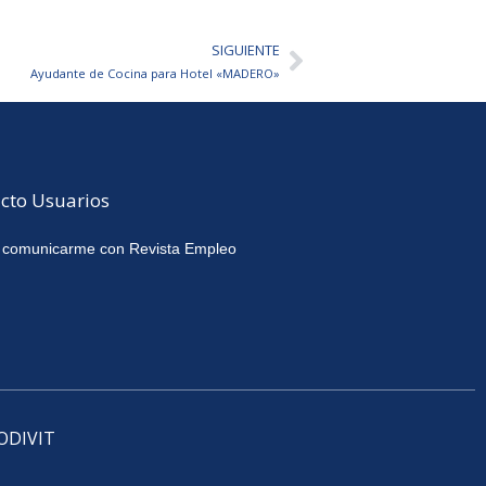
SIGUIENTE
Siguiente
Ayudante de Cocina para Hotel «MADERO»
cto Usuarios
 comunicarme con Revista Empleo
CODIVIT