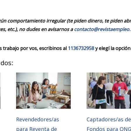
ún comportamiento irregular (te piden dinero, te piden abrir
es, etc.), no dudes en avisarnos a
contacto@revistaempleo
trabajo por vos, escribinos al
1136732958
y elegí la opción
ados:
Revendedores/as
Captadores/as d
para Reventa de
Fondos para ON