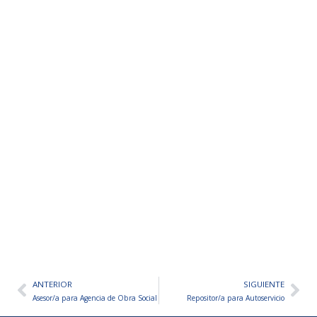
ANTERIOR
SIGUIENTE
Ant
Sig
Asesor/a para Agencia de Obra Social
Repositor/a para Autoservicio