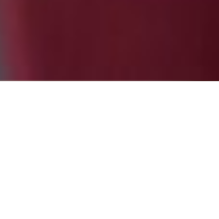
eo
 empezar
Partne
e sólo
evia.