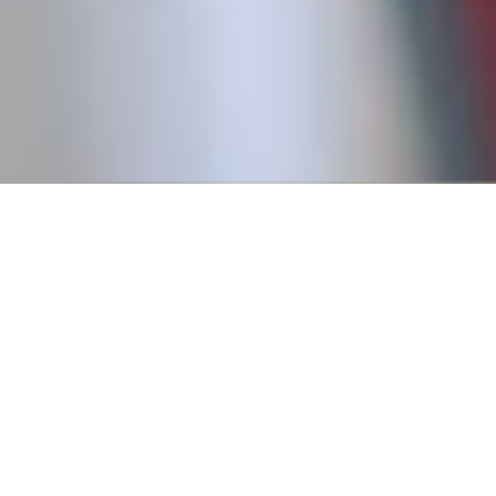
Conseguí tu primer empl
Creemos que todos tienen derecho a trabajar, y para eso es
fundamental pasar por un primer empleo que nos permita
a tener experiencia.
Por eso, en 2016, fundamos Revista Empleo con la misión d
publicar ofertas de trabajo que no requieren experiencia pr