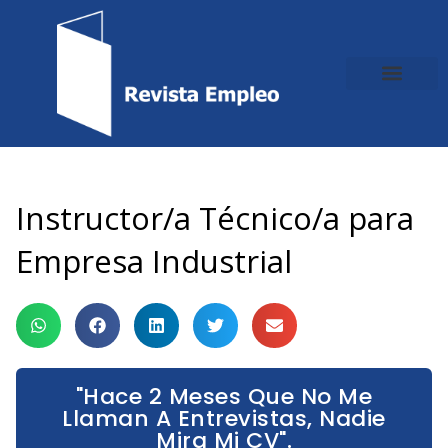
Ir
al
contenido
Instructor/a Técnico/a para
Empresa Industrial
"Hace 2 Meses Que No Me
Llaman A Entrevistas, Nadie
Mira Mi CV".