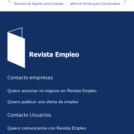
Ant
Sig
Técnico/a de Soporte para Empresa de Soporte a Pyme/Empresas En Crecimiento
jefe/a de Ventas para Distribuidora
Contacto empresas
Quiero anunciar mi negocio en Revista Empleo
Quiero publicar una oferta de empleo
Contacto Usuarios
Quiero comunicarme con Revista Empleo