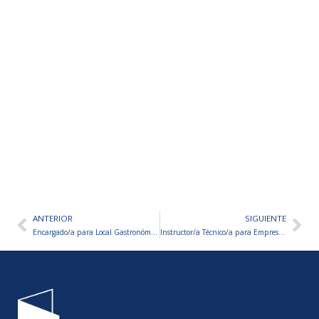
ANTERIOR
SIGUIENTE
Ant
Sig
Encargado/a para Local Gastronómico
Instructor/a Técnico/a para Empresa Industrial