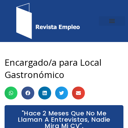
Ir
al
contenido
Encargado/a para Local
Gastronómico
"Hace 2 Meses Que No Me
Llaman A Entrevistas, Nadie
Mira Mi CV".