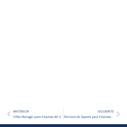
ANTERIOR
SIGUIENTE
Ant
Sig
Office Manager para Empresa del Sector Financiero
Técnico/a de Soporte para Empresa de Soporte a Pyme/Empresas En Crecimiento