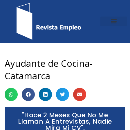
Ir
al
contenido
Ayudante de Cocina-
Catamarca
"Hace 2 Meses Que No Me
Llaman A Entrevistas, Nadie
Mira Mi CV".