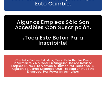
Esto Cambie.
Algunos Empleos Sólo Son
Accesibles Con Suscripción.
¡Tocá Este Botón Para
Inscribirte!
Cuidate De Las Estafas, Tocá Este Botón Para
Informarte Y No Caer En Ninguna. Desde Revista
Empleo NUNCA Te Vamos A Llamar Por Teléfono, Si
Alguien Te Llama Diciendo Que Trabaja En Nuestra
Empresa, Por Favor Informanos