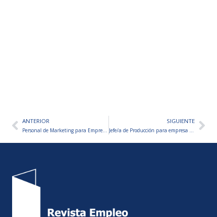
ANTERIOR
SIGUIENTE
Ant
Sig
Personal de Marketing para Empresa Nacional
Jefe/a de Producción para empresa Farmacéutica