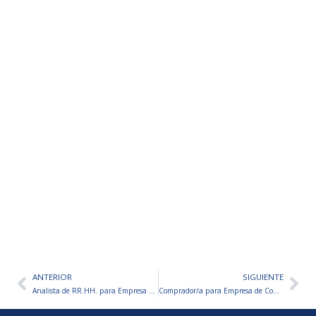
ANTERIOR
SIGUIENTE
Ant
Sig
Analista de RR.HH. para Empresa de Productos Descartables
Comprador/a para Empresa de Comercio Exterior