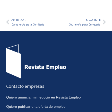
ANTERIOR
SIGUIENTE
Ant
Sig
Camarero/a para Confitería
Cocinero/a para Cervecería
Contacto empresas
Quiero anunciar mi negocio en Revista Empleo
Quiero publicar una oferta de empleo