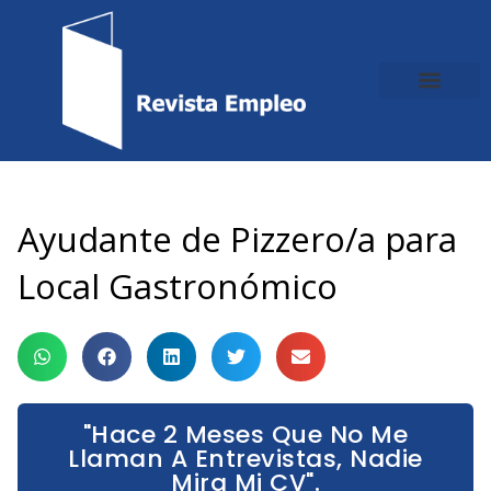
Ir
al
contenido
Ayudante de Pizzero/a para
Local Gastronómico
"Hace 2 Meses Que No Me
Llaman A Entrevistas, Nadie
Mira Mi CV".