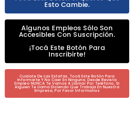
Esto Cambie.
Algunos Empleos Sólo Son
Accesibles Con Suscripción.
¡Tocá Este Botón Para
Inscribirte!
Cuidate De Las Estafas, Tocá Este Botón Para
Informarte Y No Caer En Ninguna. Desde Revista
Empleo NUNCA Te Vamos A Llamar Por Teléfono, Si
Alguien Te Llama Diciendo Que Trabaja En Nuestra
Empresa, Por Favor Informanos