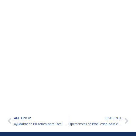
ANTERIOR
SIGUIENTE
Ant
Sig
Ayudante de Pizzero/a para Local Gastronómico
Operarios/as de Producción para empresa Metalúrgica