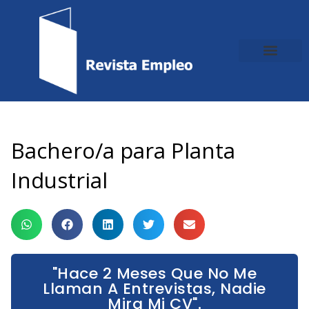
Ir
al
contenido
Bachero/a para Planta
Industrial
"Hace 2 Meses Que No Me
Llaman A Entrevistas, Nadie
Mira Mi CV".