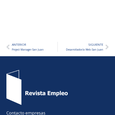
ANTERIOR
SIGUIENTE
Ant
Sig
Project Manager-San Juan
Desarrollador/a Web-San Juan
Contacto empresas