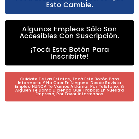
Esto Cambie.
Algunos Empleos Sólo Son
Accesibles Con Suscripción.
¡Tocá Este Botón Para
Inscribirte!
Cuidate De Las Estafas, Tocá Este Botón Para
Informarte Y No Caer En Ninguna. Desde Revista
Empleo NUNCA Te Vamos A Llamar Por Teléfono, Si
Alguien Te Llama Diciendo Que Trabaja En Nuestra
Empresa, Por Favor Informanos