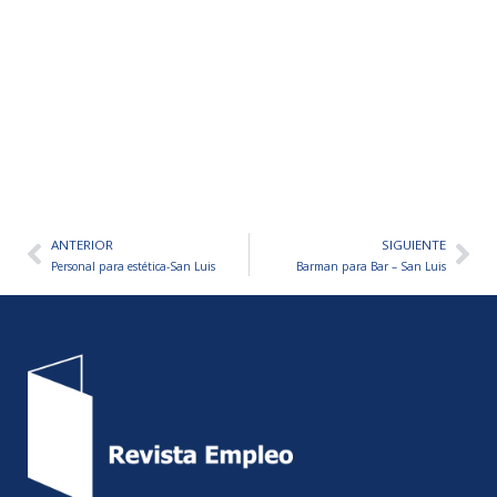
ANTERIOR
SIGUIENTE
Ant
Sig
Personal para estética-San Luis
Barman para Bar – San Luis