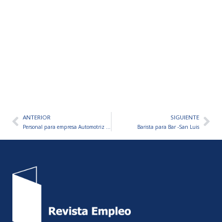
ANTERIOR
SIGUIENTE
Ant
Sig
Personal para empresa Automotriz – VARIOS PUESTOS A CUBRIR
Barista para Bar -San Luis