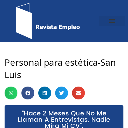
Ir
al
contenido
Personal para estética-San
Luis
"Hace 2 Meses Que No Me
Llaman A Entrevistas, Nadie
Mira Mi CV".