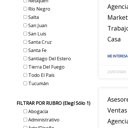
Neuquén
Agenci
Río Negro
Marketi
Salta
San Juan
Trabaj
San Luis
Casa
Santa Cruz
Santa Fe
ME INTERESA
Santiago Del Estero
Tierra Del Fuego
23/07/2026
Todo El País
Tucumán
Asesor
FILTRAR POR RUBRO (elegí Sólo 1)
Ventas
Abogacía
Administrativo
Agenci