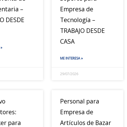
ntaria –
Empresa de
JO DESDE
Tecnología –
TRABAJO DESDE
CASA
 »
ME INTERESA »
29/07/2026
vo
Personal para
tores:
Empresa de
ker para
Artículos de Bazar