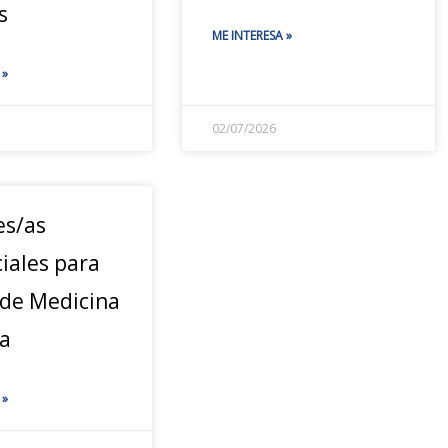
s
ME INTERESA »
 »
02/07/2026
es/as
iales para
 de Medicina
a
 »