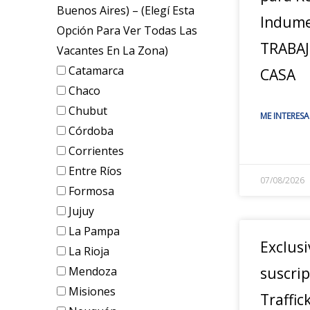
Buenos Aires) – (elegí Esta
Indume
Opción Para Ver Todas Las
TRABA
Vacantes En La Zona)
Catamarca
CASA
Chaco
Chubut
ME INTERESA
Córdoba
Corrientes
Entre Ríos
07/08/2026
Formosa
Jujuy
La Pampa
Exclusi
La Rioja
Mendoza
suscrip
Misiones
Traffic