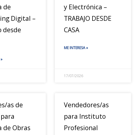
a de
y Electrónica –
ng Digital –
TRABAJO DESDE
o desde
CASA
ME INTERESA »
 »
17/07/2026
es/as de
Vendedores/as
 para
para Instituto
a de Obras
Profesional