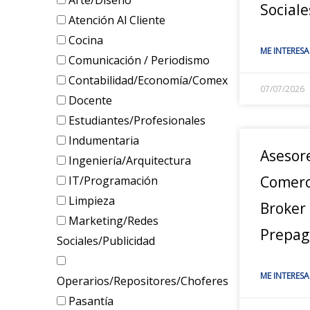
Arte/Diseño
Sociale
Atención Al Cliente
Cocina
ME INTERESA
Comunicación / Periodismo
Contabilidad/Economía/Comex
07/07/2026
Docente
Estudiantes/Profesionales
Indumentaria
Asesor
Ingeniería/Arquitectura
Comerc
IT/Programación
Limpieza
Broker
Marketing/Redes
Prepag
Sociales/Publicidad
ME INTERESA
Operarios/Repositores/Choferes
Pasantía