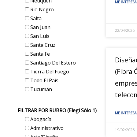
Neuquén
ME INTERESA
Río Negro
Salta
San Juan
22/04/2026
San Luis
Santa Cruz
Santa Fe
Diseña
Santiago Del Estero
(Fibra 
Tierra Del Fuego
Todo El País
empres
Tucumán
teleco
FILTRAR POR RUBRO (elegí Sólo 1)
ME INTERESA
Abogacía
Administrativo
19/02/2026