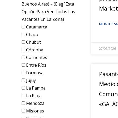
Buenos Aires) – (elegí Esta
Market
Opción Para Ver Todas Las
Vacantes En La Zona)
ME INTERESA
Catamarca
Chaco
Chubut
27/05/2026
Córdoba
Corrientes
Entre Ríos
Formosa
Pasant
Jujuy
Medio 
La Pampa
Comuni
La Rioja
Mendoza
«GALÁC
Misiones