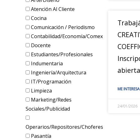
Arte/Diseño
Atención Al Cliente
Cocina
Trabaj
Comunicación / Periodismo
CREATI
Contabilidad/Economía/Comex
Docente
COEFFI
Estudiantes/Profesionales
Inscrip
Indumentaria
abiert
Ingeniería/Arquitectura
IT/Programación
ME INTERESA
Limpieza
Marketing/Redes
24/01/2026
Sociales/Publicidad
Operarios/Repositores/Choferes
Pasantía