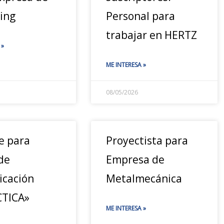
ing
Personal para
trabajar en HERTZ
 »
ME INTERESA »
08/05/2026
e para
Proyectista para
de
Empresa de
cación
Metalmecánica
TICA»
ME INTERESA »