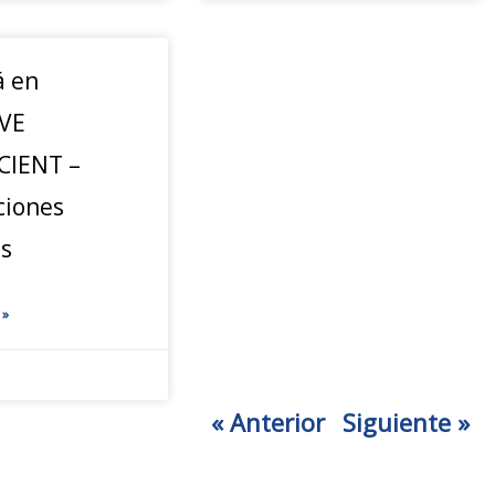
á en
VE
CIENT –
ciones
as
 »
« Anterior
Siguiente »