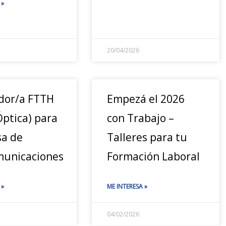
 »
20/04/2026
dor/a FTTH
Empezá el 2026
Óptica) para
con Trabajo –
a de
Talleres para tu
municaciones
Formación Laboral
 »
ME INTERESA »
04/02/2026