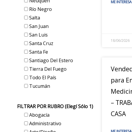
Neuquén
ME INTERESA
Río Negro
Salta
San Juan
San Luis
18/06/2026
Santa Cruz
Santa Fe
Santiago Del Estero
Vended
Tierra Del Fuego
Todo El País
para E
Tucumán
Medici
– TRAB
FILTRAR POR RUBRO (elegí Sólo 1)
CASA
Abogacía
Administrativo
ME INTERESA