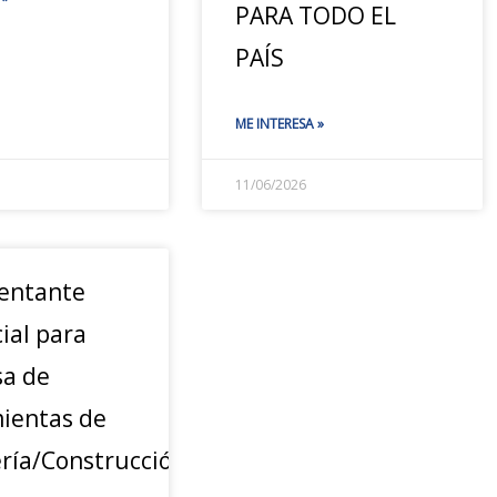
PARA TODO EL
PAÍS
ME INTERESA »
11/06/2026
entante
ial para
a de
ientas de
ería/Construcción