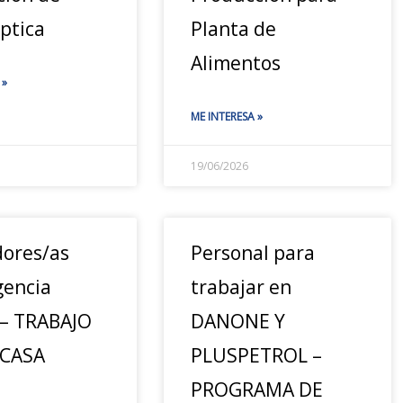
ptica
Planta de
Alimentos
 »
ME INTERESA »
19/06/2026
ores/as
Personal para
gencia
trabajar en
– TRABAJO
DANONE Y
 CASA
PLUSPETROL –
PROGRAMA DE