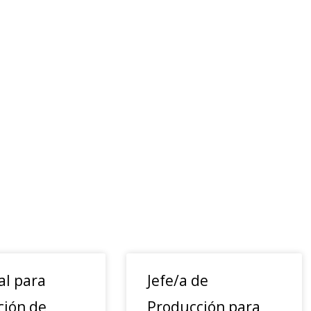
al para
Jefe/a de
ción de
Producción para