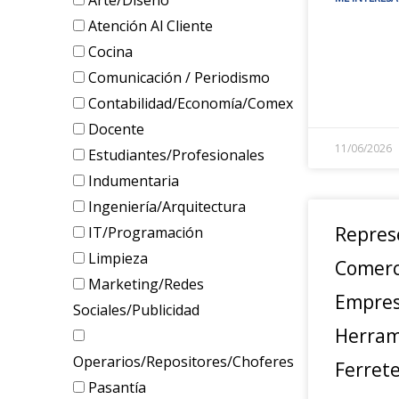
Arte/Diseño
Atención Al Cliente
Cocina
Comunicación / Periodismo
Contabilidad/Economía/Comex
Docente
11/06/2026
Estudiantes/Profesionales
Indumentaria
Ingeniería/Arquitectura
Repres
IT/Programación
Limpieza
Comerc
Marketing/Redes
Empres
Sociales/Publicidad
Herram
Operarios/Repositores/Choferes
Ferret
Pasantía