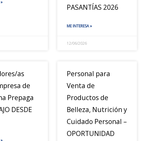
 »
PASANTÍAS 2026
ME INTERESA »
12/06/2026
ores/as
Personal para
mpresa de
Venta de
na Prepaga
Productos de
AJO DESDE
Belleza, Nutrición y
Cuidado Personal –
OPORTUNIDAD
 »