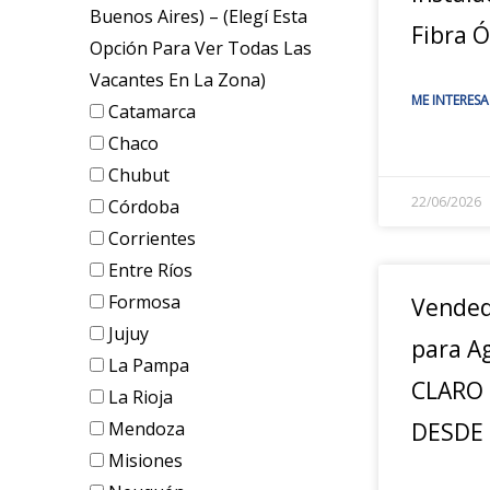
Buenos Aires) – (elegí Esta
Fibra Ó
Opción Para Ver Todas Las
Vacantes En La Zona)
ME INTERESA
Catamarca
Chaco
Chubut
22/06/2026
Córdoba
Corrientes
Entre Ríos
Formosa
Vended
Jujuy
para A
La Pampa
CLARO 
La Rioja
Mendoza
DESDE
Misiones