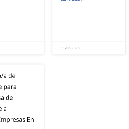
11/06/2026
o/a de
e para
a de
e a
mpresas En