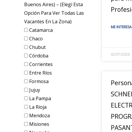
Buenos Aires) – (elegí Esta
Profesi
Opción Para Ver Todas Las
Vacantes En La Zona)
ME INTERESA
Catamarca
Chaco
Chubut
02/07/2026
Córdoba
Corrientes
Entre Ríos
Formosa
Person
Jujuy
SCHNE
La Pampa
ELECTR
La Rioja
Mendoza
PROGR
Misiones
PASANT