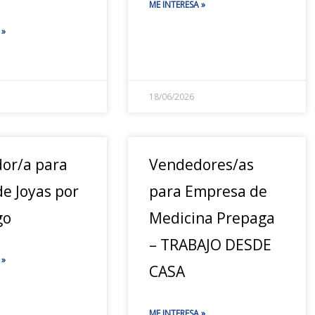
ME INTERESA »
 »
18/06/2026
or/a para
Vendedores/as
e Joyas por
para Empresa de
go
Medicina Prepaga
– TRABAJO DESDE
 »
CASA
ME INTERESA »