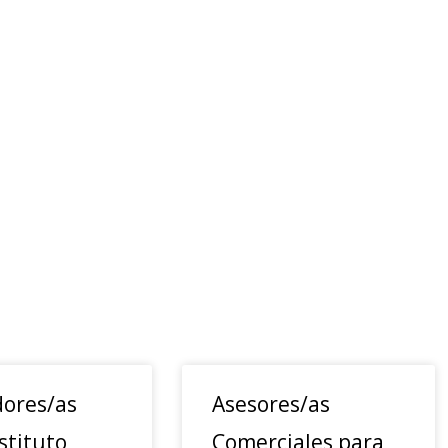
ores/as
Asesores/as
stituto
Comerciales para