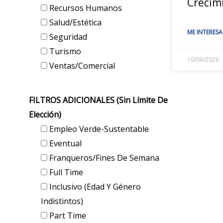
Crecim
Recursos Humanos
Salud/Estética
ME INTERESA
Seguridad
Turismo
10/06/2026
Ventas/Comercial
FILTROS ADICIONALES (sin Límite De
Elección)
Empleo Verde-Sustentable
Eventual
Franqueros/Fines De Semana
Full Time
Inclusivo (edad Y Género
Indistintos)
Part Time