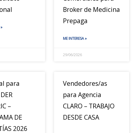
onal
Broker de Medicina
Prepaga
 »
ME INTERESA »
29/06/2026
al para
Vendedores/as
IDER
para Agencia
IC –
CLARO – TRABAJO
AMA DE
DESDE CASA
ÍAS 2026