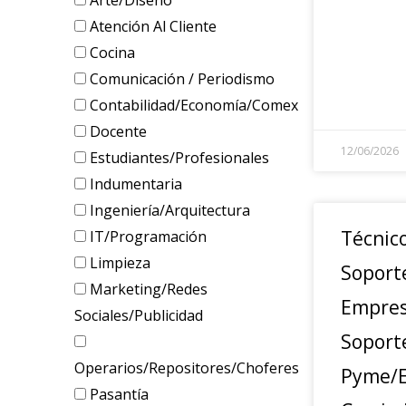
Arte/Diseño
Atención Al Cliente
Cocina
Comunicación / Periodismo
Contabilidad/Economía/Comex
Docente
12/06/2026
Estudiantes/Profesionales
Indumentaria
Ingeniería/Arquitectura
Técnic
IT/Programación
Limpieza
Soport
Marketing/Redes
Empres
Sociales/Publicidad
Soport
Operarios/Repositores/Choferes
Pyme/E
Pasantía