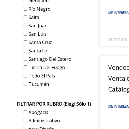
Neuquén
Río Negro
ME INTERESA
Salta
San Juan
San Luis
25/06/2026
Santa Cruz
Santa Fe
Santiago Del Estero
Vended
Tierra Del Fuego
Todo El País
Venta d
Tucumán
Catálo
FILTRAR POR RUBRO (elegí Sólo 1)
ME INTERESA
Abogacía
Administrativo