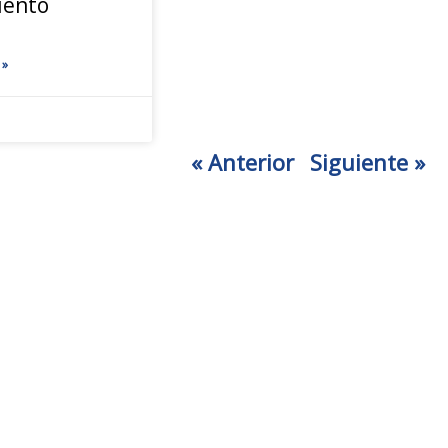
iento
 »
« Anterior
Siguiente »