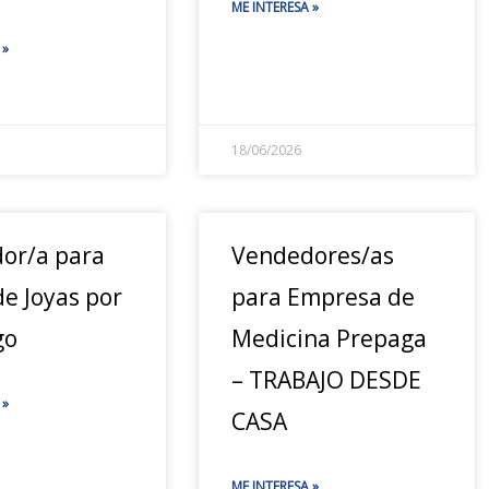
ME INTERESA »
 »
18/06/2026
or/a para
Vendedores/as
e Joyas por
para Empresa de
go
Medicina Prepaga
– TRABAJO DESDE
 »
CASA
ME INTERESA »