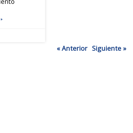
iento
 »
« Anterior
Siguiente »