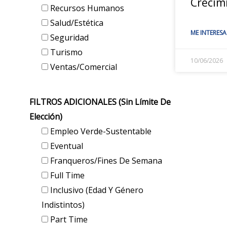
Crecim
Recursos Humanos
Salud/Estética
ME INTERESA
Seguridad
Turismo
10/06/2026
Ventas/Comercial
FILTROS ADICIONALES (sin Límite De
Elección)
Empleo Verde-Sustentable
Eventual
Franqueros/Fines De Semana
Full Time
Inclusivo (edad Y Género
Indistintos)
Part Time