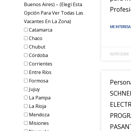
Buenos Aires) – (elegí Esta
Profesi
Opción Para Ver Todas Las
Vacantes En La Zona)
ME INTERESA
Catamarca
Chaco
Chubut
02/07/2026
Córdoba
Corrientes
Entre Ríos
Formosa
Person
Jujuy
SCHNE
La Pampa
ELECTR
La Rioja
Mendoza
PROGR
Misiones
PASANT