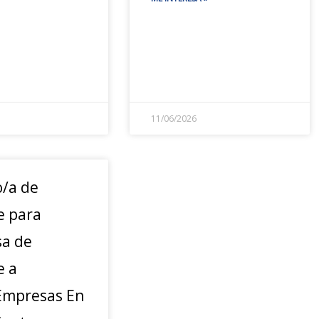
11/06/2026
o/a de
e para
a de
e a
mpresas En