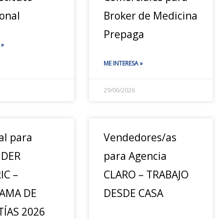
onal
Broker de Medicina
Prepaga
 »
ME INTERESA »
29/06/2026
al para
Vendedores/as
IDER
para Agencia
IC –
CLARO – TRABAJO
AMA DE
DESDE CASA
ÍAS 2026