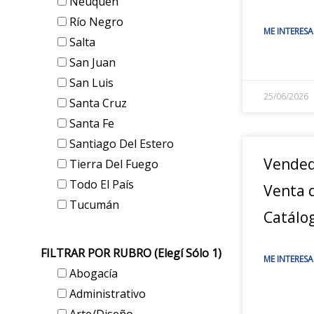
Neuquén
Río Negro
ME INTERESA
Salta
San Juan
San Luis
25/06/2026
Santa Cruz
Santa Fe
Santiago Del Estero
Vended
Tierra Del Fuego
Todo El País
Venta d
Tucumán
Catálo
FILTRAR POR RUBRO (elegí Sólo 1)
ME INTERESA
Abogacía
Administrativo