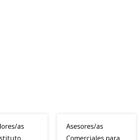
ores/as
Asesores/as
stituto
Comerciales para