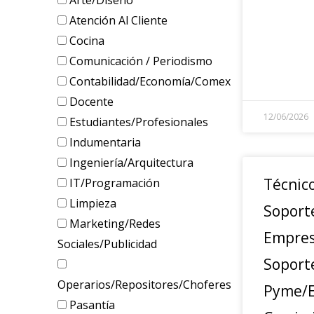
Arte/Diseño
Atención Al Cliente
Cocina
Comunicación / Periodismo
Contabilidad/Economía/Comex
Docente
12/06/2026
Estudiantes/Profesionales
Indumentaria
Ingeniería/Arquitectura
Técnic
IT/Programación
Limpieza
Soport
Marketing/Redes
Empres
Sociales/Publicidad
Soport
Operarios/Repositores/Choferes
Pyme/E
Pasantía