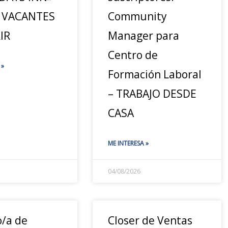
 VACANTES
Community
IR
Manager para
Centro de
 »
Formación Laboral
– TRABAJO DESDE
CASA
ME INTERESA »
04/08/2026
o/a de
Closer de Ventas