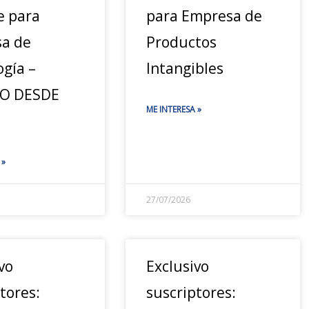
e para
para Empresa de
a de
Productos
ogía –
Intangibles
JO DESDE
ME INTERESA »
 »
27/07/2026
vo
Exclusivo
tores:
suscriptores: