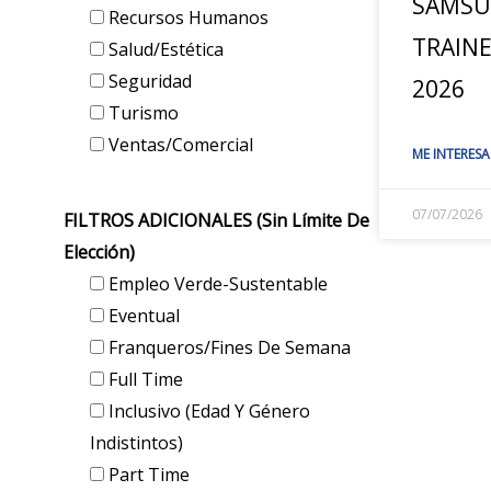
SAMSU
Recursos Humanos
TRAIN
Salud/Estética
Seguridad
2026
Turismo
Ventas/Comercial
ME INTERESA
07/07/2026
FILTROS ADICIONALES (sin Límite De
Elección)
Empleo Verde-Sustentable
Eventual
Franqueros/Fines De Semana
Full Time
Inclusivo (edad Y Género
Indistintos)
Part Time