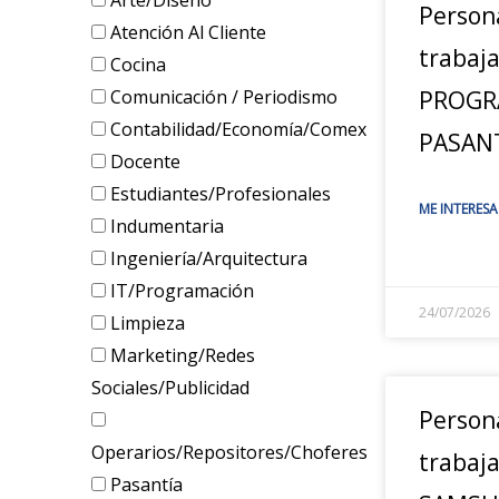
Arte/Diseño
Person
Atención Al Cliente
trabaj
Cocina
Comunicación / Periodismo
PROGR
Contabilidad/Economía/Comex
PASANT
Docente
Estudiantes/Profesionales
ME INTERESA
Indumentaria
Ingeniería/Arquitectura
IT/Programación
24/07/2026
Limpieza
Marketing/Redes
Sociales/Publicidad
Person
Operarios/Repositores/Choferes
trabaja
Pasantía