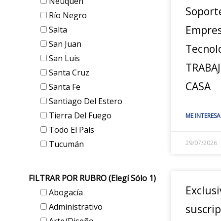
Neuquén
Soport
Río Negro
Empres
Salta
San Juan
Tecnol
San Luis
TRABA
Santa Cruz
CASA
Santa Fe
Santiago Del Estero
Tierra Del Fuego
ME INTERESA
Todo El País
Tucumán
29/07/2026
FILTRAR POR RUBRO (elegí Sólo 1)
Exclusi
Abogacía
Administrativo
suscrip