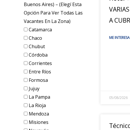
Buenos Aires) – (elegí Esta
VARIAS
Opción Para Ver Todas Las
A CUBR
Vacantes En La Zona)
Catamarca
Chaco
ME INTERESA
Chubut
Córdoba
Corrientes
Entre Ríos
Formosa
Jujuy
La Pampa
05/08/2026
La Rioja
Mendoza
Misiones
Técnic