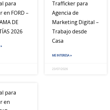
al para
Trafficker para
ar en FORD –
Agencia de
AMA DE
Marketing Digital –
ÍAS 2026
Trabajo desde
Casa
 »
ME INTERESA »
23/07/2026
al para
r en