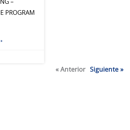
NG –
EE PROGRAM
 »
« Anterior
Siguiente »