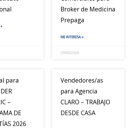
onal
Broker de Medicina
Prepaga
 »
ME INTERESA »
29/06/2026
al para
Vendedores/as
IDER
para Agencia
IC –
CLARO – TRABAJO
AMA DE
DESDE CASA
ÍAS 2026