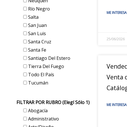
Neuquén
Río Negro
ME INTERESA
Salta
San Juan
San Luis
25/06/2026
Santa Cruz
Santa Fe
Santiago Del Estero
Vended
Tierra Del Fuego
Todo El País
Venta d
Tucumán
Catálo
FILTRAR POR RUBRO (elegí Sólo 1)
ME INTERESA
Abogacía
Administrativo