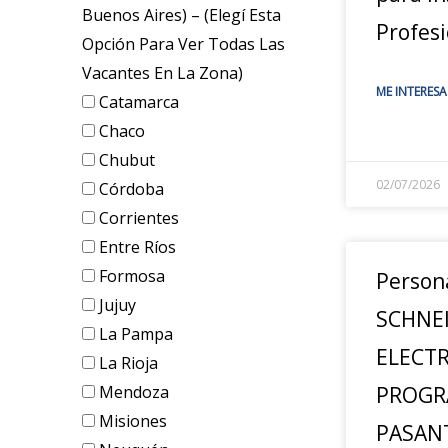
Buenos Aires) – (elegí Esta
Profesi
Opción Para Ver Todas Las
Vacantes En La Zona)
ME INTERESA
Catamarca
Chaco
Chubut
02/07/2026
Córdoba
Corrientes
Entre Ríos
Formosa
Person
Jujuy
SCHNE
La Pampa
ELECTR
La Rioja
Mendoza
PROGR
Misiones
PASANT