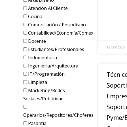
Arte/Diseño
Atención Al Cliente
Cocina
Comunicación / Periodismo
Contabilidad/Economía/Comex
Docente
12/06/2026
Estudiantes/Profesionales
Indumentaria
Ingeniería/Arquitectura
Técnic
IT/Programación
Limpieza
Soport
Marketing/Redes
Empres
Sociales/Publicidad
Soport
Operarios/Repositores/Choferes
Pyme/E
Pasantía