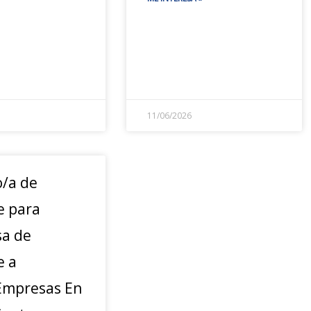
11/06/2026
o/a de
e para
a de
e a
mpresas En