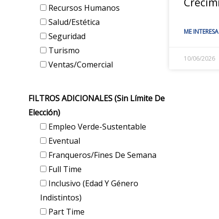
Crecim
Recursos Humanos
Salud/Estética
ME INTERESA
Seguridad
Turismo
10/06/2026
Ventas/Comercial
FILTROS ADICIONALES (sin Límite De
Elección)
Empleo Verde-Sustentable
Eventual
Franqueros/Fines De Semana
Full Time
Inclusivo (edad Y Género
Indistintos)
Part Time