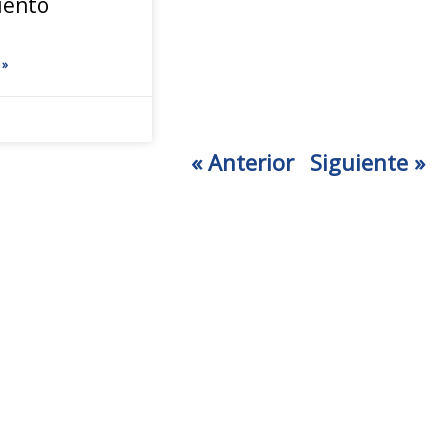
iento
 »
« Anterior
Siguiente »