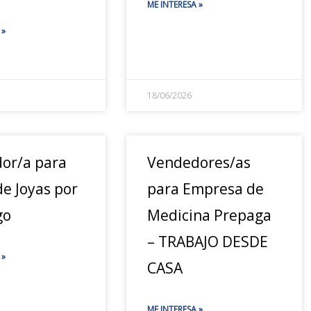
ME INTERESA »
 »
18/06/2026
or/a para
Vendedores/as
e Joyas por
para Empresa de
go
Medicina Prepaga
– TRABAJO DESDE
 »
CASA
ME INTERESA »