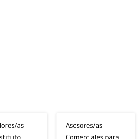
ores/as
Asesores/as
stituto
Comerciales para