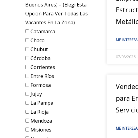
Buenos Aires) – (elegí Esta
Estruc
Opción Para Ver Todas Las
Metáli
Vacantes En La Zona)
Catamarca
Chaco
ME INTERESA
Chubut
07/08/2026
Córdoba
Corrientes
Entre Ríos
Formosa
Vended
Jujuy
para E
La Pampa
Servici
La Rioja
Mendoza
ME INTERESA
Misiones