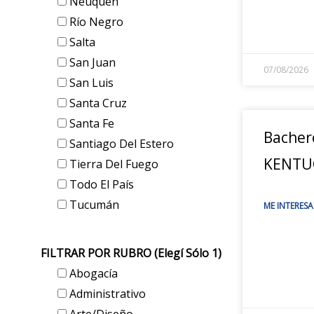
Neuquén
Río Negro
Salta
San Juan
07/08/2026
San Luis
Santa Cruz
Santa Fe
Bacher
Santiago Del Estero
KENTU
Tierra Del Fuego
Todo El País
Tucumán
ME INTERESA
FILTRAR POR RUBRO (elegí Sólo 1)
Abogacía
Administrativo