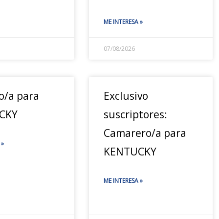
ME INTERESA »
07/08/2026
o/a para
Exclusivo
CKY
suscriptores:
Camarero/a para
 »
KENTUCKY
ME INTERESA »