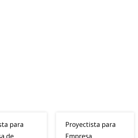
sta para
Proyectista para
a de
Empresa