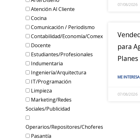
Arte/Diseño
07/08/2026
Atención Al Cliente
Cocina
Comunicación / Periodismo
Vended
Contabilidad/Economía/Comex
Docente
para A
Estudiantes/Profesionales
Planes
Indumentaria
Ingeniería/Arquitectura
ME INTERESA
IT/Programación
Limpieza
07/08/2026
Marketing/Redes
Sociales/Publicidad
Operarios/Repositores/Choferes
Pasantía