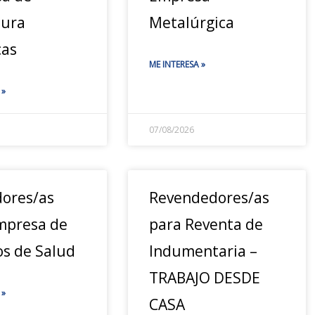
tura
Metalúrgica
cas
ME INTERESA »
 »
07/08/2026
ores/as
Revendedores/as
mpresa de
para Reventa de
os de Salud
Indumentaria –
TRABAJO DESDE
 »
CASA