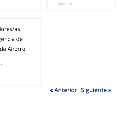
07/08/2026
ores/as
gencia de
 de Ahorro
 »
« Anterior
Siguiente »